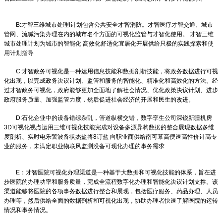
B:才智三维城市处理I计划包含公共安全才智消防。才智医疗才智交通、城市
管网、流喊污染办理在内的城市名个方面的可视化监管与才智化使用。 才智三维
城市处理计划为城市的智能化 高效化舒适化宜居化开展供给只极的实践探索和使
用计划指导
C:才智政务可视化是一种运用信息技能和数据剖析技能，将政务数据进行可视
化出现，以完成政务决议计划、监管和服务的智能化、精准化和高效化的方法。经
过才智政务可视化，政府能够更加全面地了解社会情况、优化政策决议计划、进步
政府服务质量、加强监管力度，然后促进社会经济的开展和民生的改进。
D:石化企业中的设备错综杂乱，管道纵横交错，数字孪生公司深锐
新疆机房
3D可视化
视点运用三维可视化技能完成对设备多源异构数据的整合展现数据多维
度剖析、实时电乐警波备状杰盐将8订盐 向职业商供给南可幕高便速高性价计高专
业的服务，未满定职业物联风监测没备可现化办理的事务需求
E：才智医院可视化办理渠道是一种基于大数据和可视化技能的体系，旨在进
步医院的办理功率和服务质量，完成全流程数字化办理和智能化决议计划支撑。该
渠道能够将医院的各项事务数据进行整合和展现，包括医疗服务、药品办理、人员
办理等，然后供给全面的数据剖析和可视化出现，协助办理者快速了解医院的运转
情况和事务情况。