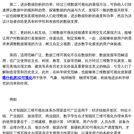
第二，进步数据剖析的功率。经过三维数据可视化的展现方法，可协助人们快
速辨认数据中的规则和趋势、探索数据的内涵与方式、发现不一般的数据关联等。
一起也能够更加直观地协助人们处理数据，进步数据剖析的速度和功率，然后为决
议计划者供给更具有科学性和有效性的数据支撑。
第三，更好的人机互动。三维数据可视化技能通常采用交互式展现方法，能够
让用户对数据进行直接操控，传递信息、制定策略等。一起，还能够依据用户的需
求来调整数据展现的方法，树立自定义视图，进步数字化展览的用户体验感。
第四，适用范畴广泛。数据三维可视化不仅在数据剖析、数据发掘等范畴适
用，也广泛使用在文化、科技、教育、文娱等范畴。比方经过三维数字化展览，能
够完美地出现文物、建筑等具有历史文化价值及重要留念意义的物品，引导人们了
解制造背景和历史意义。此外，在科学研究范畴，也能够将三维数据可视化使
新疆
喀什机房3D可视化
用于医学、气象、地球物理、物理等范畴，有效地进步科学研
究的功率和作用。
例如
A:才智园区三维可视化体系办理渠道可广泛适用于：经济技能开发区、特征小
镇、产业园区、旅游景区、商业园区。数字孪生在才智园区三维可视化办理体系中
的使用首要在于：三维建模、数据计算、VR展现、用户办理、人员办理、设备办
理、运维办理人员、项目办理、能源办理、
新疆机房3D可视化
出产调度预判。才
智园区三维可视化办理渠道还支撑用户按需定制，以满意用户的多样化需求。