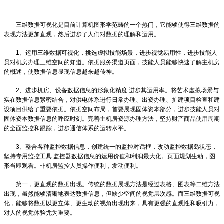
三维数据可视化是目前计算机图形学范畴的一个热门，它能够使得三维数据的
表现方法更加直观，然后进步了人们对数据的理解和运用。
1、运用三维数据可视化，挑选虚拟技能场景，进步视觉易用性，进步技能人
员对机房办理三维空间的知道。依据服务渠道页面，技能人员能够快速了解主机房
的概述，使数据信息显现信息越来越传神。
2、进步机房、设备数据信息的形象化精度.进步其运用率。将艺术虚拟场景与
实在数据信息紧密结合，对供电体系进行日常办理、出资办理、扩建项目检查和建
设项目供给了重要依据。依据空间布局，首要展现固体资本部分，进步技能人员对
固体资本数据信息的呼应时刻。完善主机房资源办理方法，坚持财产商品使用周期
的全面监控和跟踪，进步通信体系的运转水平。
3、整合各种监控数据信息，创建统一的监控对话框，改动监控数据岛状态，
坚持专用监控工具.监控器数据信息的运用价值和利润最大化。页面规划生动，图
形当即观看。非机房监控人员操作便利，发动便利。
第一，更直观的数据出现。传统的数据展现方法是经过表格、图表等二维方法
出现，虽然能够清晰地表达数据信息，但缺少空间的视觉层次感。而三维数据可视
化，能够将数据以更立体、更生动的视角出现出来，具有更强的直观性和吸引力，
对人的视觉体验尤为重要。