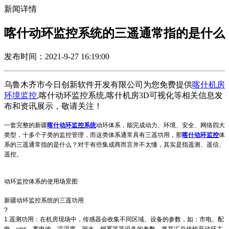
新闻详情
喀什动环监控系统的三遥通常指的是什么
发布时间：2021-9-27 16:19:00
乌鲁木齐市今日创新软件开发有限公司为您免费提供
喀什机房
环境监控
,喀什动环监控系统,喀什机房3D可视化等相关信息发
布和资讯展示，敬请关注！
一套完整的
新疆
喀什动环监控系统
动环体系，能完成动力、环境、安全、网络四大
类型，十多个子类的监控管理，而这类体系通常具有三遥功用，那
喀什动环监控
体
系的三遥通常指的是什么？对于有些集成商而言并不太懂，其实是指遥测、遥信、
遥控。
动环监控体系的使用场景图
新疆动环监控系统的三遥功用
?
1.遥测功用：在机房现场中，传感器会收集不同区域、设备的参数，如：市电、配
电、ups、蓄电池、温湿度、漏水、烟雾等等设备的参数，将其汇总传输至动环主