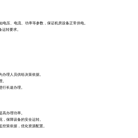
，如电压、电流、功率等参数，保证机房设备正常供电。
备运转要求。
为办理人员供给决策依据。
理。
进行长途办理。
提高办理功率。
况，保障设备的安全运转。
监控
策依据，优化资源配置。