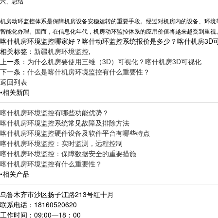
六、总结
机房动环监控体系是保障机房设备安稳运转的重要手段。经过对机房内的设备、环境
智能化办理。因而，在信息化年代，机房动环监控体系的应用价值将越来越受到重视
喀什机房环境监控哪家好？喀什动环监控系统报价是多少？喀什机房3D可视化
相关标签：
新疆机房环境监控
,
上一条：
为什么机房要使用三维（3D）可视化？喀什机房3D可视化
下一条：
什么是喀什机房环境监控有什么重要性？
返回列表
•相关新闻
喀什机房环境监控有哪些功能优势？
喀什机房环境监控系统常见故障及排除方法
喀什机房环境监控硬件设备及软件平台有哪些特点
喀什机房环境监控：实时监测，远程控制
喀什机房环境监控：保障数据安全的重要措施
喀什机房环境监控有什么重要性？
•相关产品
乌鲁木齐市沙区扬子江路213号红十月
联系电话：18160520620
工作时间：09:00—18：00