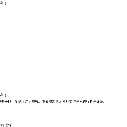
注！
注！
重要手段，受到了广泛重视。本文将对机房动环监控体系进行具体介绍。
安稳运转。