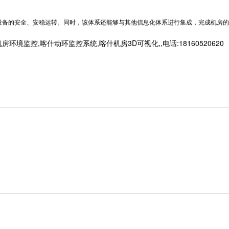
设备的安全、安稳运转。同时，该体系还能够与其他信息化体系进行集成，完成机房的
,喀什动环监控系统,喀什机房3D可视化,,电话:18160520620