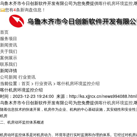
乌鲁木齐市今日创新软件开发有限公司为您免费提供
喀什机房环境监控
,
您有
4
条新询盘信息！
首页
服务项目
新闻资讯
关于我们
案例展示
联系我们
新闻详情
公司新闻
行业资讯
当前位置：
首页
>
行业资讯
>
喀什机房环境监控介绍
喀什机房环境监控介绍
时间：2023-12-23 19:24:00
来源：http://ks.xjjrcx.cn/news994088.html
乌鲁木齐市今日创新软件开发有限公司为您免费提供
喀什机房环境监控
,
随着信息技术的快速开展，机房作为企业、机构的中心基础设施，其安稳性和安全性
机房
二、机房动环监控体系概述
机房动环监控体系是对机房动力、环境等进行实时监测和办理的体系。它经过对机房