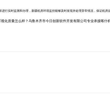
等进行实时监测和办理，
新疆机房环境监控
能够及时发现并处理异常情况，保证机房
。
质量怎么样？乌鲁木齐市今日创新软件开发有限公司专业承接喀什机房环境监控